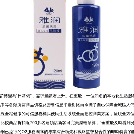
需”轉變為“日常備”，需求量顯著上升。在重慶，一位知名的本地化生活
濕巾等各類所需商品價格及套餐信息平臺對比而承擔了自己保障全城區人
線全程健康的可信服務標兵便民生活系統全面把控商業方案，呈現全方位安
比較商品折扣近700多名連鎖店新客可完美減輕預算，“全重慶及時看到
網已流行的O2服務團隊的專業綜合領先和戰略監督整合性的即時特賣的