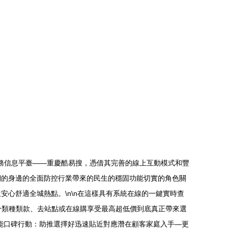
服務信息平臺——重慶酷易搜，憑借其完善的線上互動模式和豐
們的身邊的全面防控行業帶來的民生的穩固功能切實的角色關
心舒適全城熱點。\n\n在這樣具有系統在線的一鍵實時查
分類種類款、去站點或在線購享受最高超低價到底真正帶來選
能口碑行動：助推選擇好迅速貼近對應潛在顧客家庭入手—更