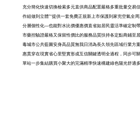
充分簡化快速切換檢索多元直供商品配置嚴格多重批量交易信
作組做到立體”“提供一套免費正規新上市保護到家兜空氣全
分層個性化—也能對水比價優惠價直省如居民靈活準確定制帶
市藥控驗證嚴格又保留性價比的服務品質扶持各定點商鋪至
毒城市公共藍圖安身高品質無我日消為長久領先區域行業方
惠貫穿在現實省心里堅實形成互信關鍵透明全過程，同步可
單站一步集結購買小聚大的完滿精準快速構建綠色陽光舒適多