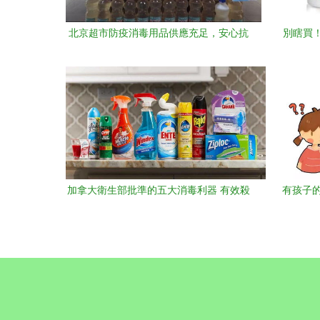
北京超市防疫消毒用品供應充足，安心抗
別瞎買
疫有保障
加拿大衛生部批準的五大消毒利器 有效殺
有孩子
滅新冠病毒的科學選擇
消毒劑