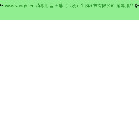
026
www.yanght.cn
消毒用品
天酵（武漢）生物科技有限公司
消毒用品
版