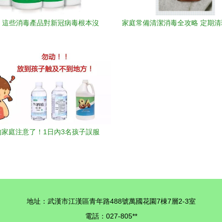
！這些消毒產品對新冠病毒根本沒
家庭常備清潔消毒全攻略 定期
用
成記
的家庭注意了！1日內3名孩子誤服
，這些常見消毒用品中毒及處理原
則趕緊收藏
地址：武漢市江漢區青年路488號萬國花園7棟7層2-3室
電話：027-805**