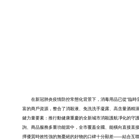
在新冠肺炎疫情防控常態化背景下，消毒用品已從“臨時
富的商戶資源，整合了消殺液、免洗洗手凝露、高含量酒精
鍵力量要素：推行動健康重慶的全新城市消殺護航凈化的守護
詢、商品服務多重功能當中，全市覆蓋全國、能橫向直接直接
擇優質時效性強的無憂絕的好物的口碑十分顯差——結合互聯