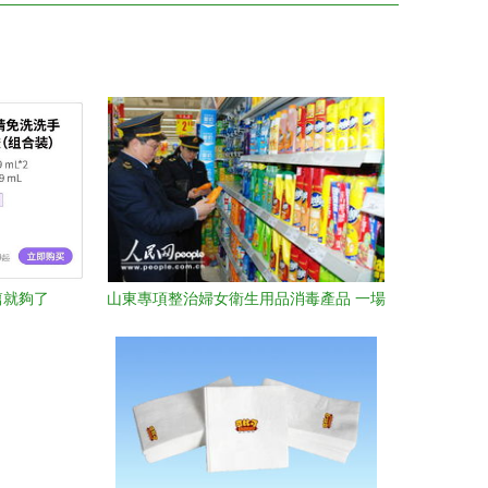
篇就夠了
山東專項整治婦女衛生用品消毒產品 一場
守護‘她’健康的突擊戰